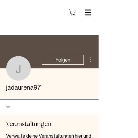
Weitere Optionen
Folgen
jadaurena97
jadaurena97
Veranstaltungen
Verwalte deine Veranstaltungen hier und