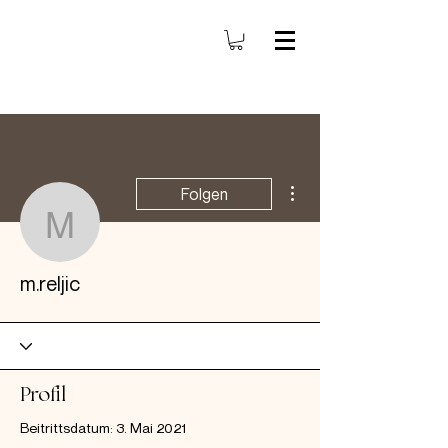
Weitere Optionen
Folgen
m.reljic
m.reljic
Profil
Beitrittsdatum: 3. Mai 2021