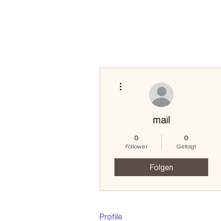
Weitere Optionen
mail
0
0
Follower
Gefolgt
Folgen
Profile